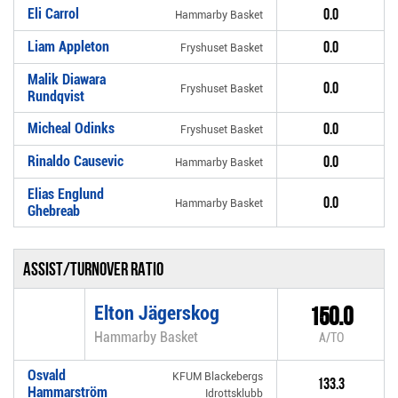
Eli Carrol
0.0
Hammarby Basket
Liam Appleton
0.0
Fryshuset Basket
Malik Diawara
0.0
Fryshuset Basket
Rundqvist
Micheal Odinks
0.0
Fryshuset Basket
Rinaldo Causevic
0.0
Hammarby Basket
Elias Englund
0.0
Hammarby Basket
Ghebreab
Assist/turnover ratio
Elton Jägerskog
150.0
Hammarby Basket
A/TO
Osvald
KFUM Blackebergs
133.3
Hammarström
Idrottsklubb