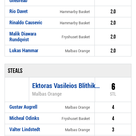
Ghebreab
Rio Davet
2.0
Hammarby Basket
Rinaldo Causevic
2.0
Hammarby Basket
Malik Diawara
2.0
Fryshuset Basket
Rundqvist
Lukas Hammar
2.0
Malbas Orange
Steals
Ektoras Vasileios Blithikiotis
6
Malbas Orange
STL
Gustav Augrell
4
Malbas Orange
Micheal Odinks
4
Fryshuset Basket
Valter Lindstedt
3
Malbas Orange