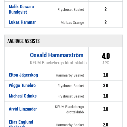
Malik Diawara
2
Fryshuset Basket
Rundqvist
Lukas Hammar
2
Malbas Orange
Average assists
Osvald Hammarström
4.0
KFUM Blackebergs Idrottsklubb
APG
Elton Jägerskog
3.0
Hammarby Basket
Wiggo Tunebro
3.0
Fryshuset Basket
Micheal Odinks
3.0
Fryshuset Basket
KFUM Blackebergs
Arvid Linzander
3.0
Idrottsklubb
Elias Englund
2.0
Hammarby Basket