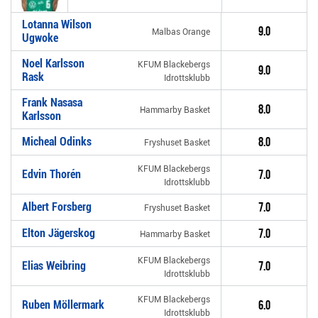
Lotanna Wilson
9.0
Malbas Orange
Ugwoke
Noel Karlsson
KFUM Blackebergs
9.0
Rask
Idrottsklubb
Frank Nasasa
8.0
Hammarby Basket
Karlsson
Micheal Odinks
8.0
Fryshuset Basket
KFUM Blackebergs
Edvin Thorén
7.0
Idrottsklubb
Albert Forsberg
7.0
Fryshuset Basket
Elton Jägerskog
7.0
Hammarby Basket
KFUM Blackebergs
Elias Weibring
7.0
Idrottsklubb
KFUM Blackebergs
Ruben Möllermark
6.0
Idrottsklubb