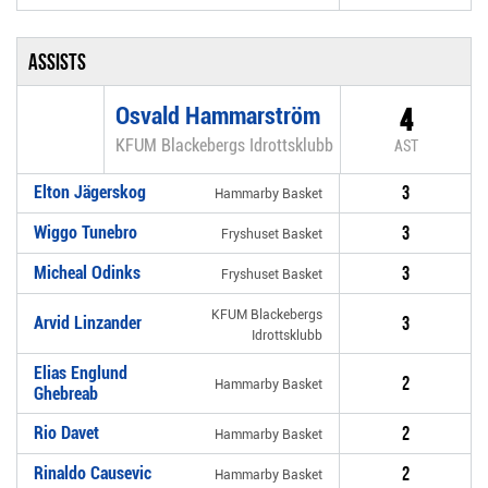
Assists
Osvald Hammarström
4
KFUM Blackebergs Idrottsklubb
AST
Elton Jägerskog
3
Hammarby Basket
Wiggo Tunebro
3
Fryshuset Basket
Micheal Odinks
3
Fryshuset Basket
KFUM Blackebergs
Arvid Linzander
3
Idrottsklubb
Elias Englund
2
Hammarby Basket
Ghebreab
Rio Davet
2
Hammarby Basket
Rinaldo Causevic
2
Hammarby Basket