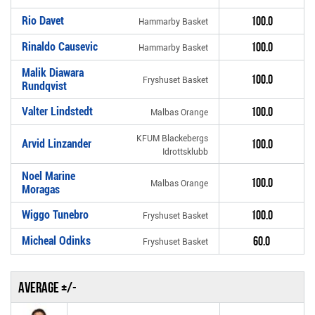
Rio Davet
100.0
Hammarby Basket
Rinaldo Causevic
100.0
Hammarby Basket
Malik Diawara
100.0
Fryshuset Basket
Rundqvist
Valter Lindstedt
100.0
Malbas Orange
KFUM Blackebergs
Arvid Linzander
100.0
Idrottsklubb
Noel Marine
100.0
Malbas Orange
Moragas
Wiggo Tunebro
100.0
Fryshuset Basket
Micheal Odinks
60.0
Fryshuset Basket
Average +/-