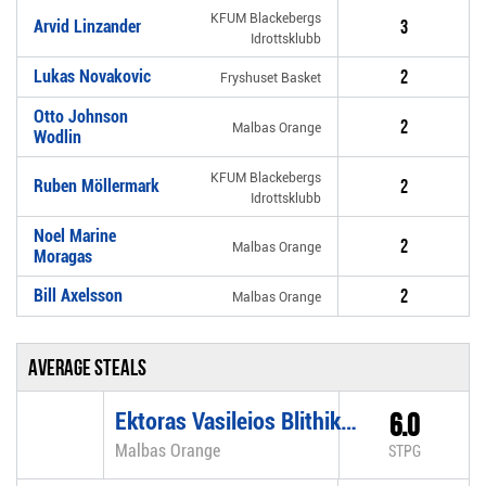
KFUM Blackebergs
Arvid Linzander
3
Idrottsklubb
Lukas Novakovic
2
Fryshuset Basket
Otto Johnson
2
Malbas Orange
Wodlin
KFUM Blackebergs
Ruben Möllermark
2
Idrottsklubb
Noel Marine
2
Malbas Orange
Moragas
Bill Axelsson
2
Malbas Orange
Average steals
Ektoras Vasileios Blithikiotis
6.0
Malbas Orange
STPG