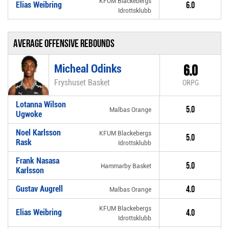
KFUM Blackebergs
Elias Weibring
6.0
Idrottsklubb
Average offensive rebounds
Micheal Odinks
6.0
Fryshuset Basket
ORPG
Lotanna Wilson
5.0
Malbas Orange
Ugwoke
Noel Karlsson
KFUM Blackebergs
5.0
Rask
Idrottsklubb
Frank Nasasa
5.0
Hammarby Basket
Karlsson
Gustav Augrell
4.0
Malbas Orange
KFUM Blackebergs
Elias Weibring
4.0
Idrottsklubb