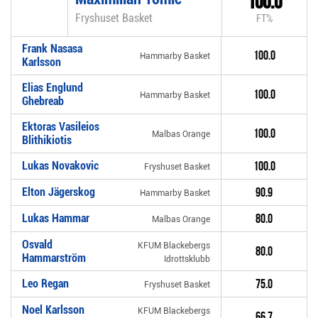
100.0
Fryshuset Basket
FT%
Frank Nasasa
100.0
Hammarby Basket
Karlsson
Elias Englund
100.0
Hammarby Basket
Ghebreab
Ektoras Vasileios
100.0
Malbas Orange
Blithikiotis
Lukas Novakovic
100.0
Fryshuset Basket
Elton Jägerskog
90.9
Hammarby Basket
Lukas Hammar
80.0
Malbas Orange
Osvald
KFUM Blackebergs
80.0
Hammarström
Idrottsklubb
Leo Regan
75.0
Fryshuset Basket
Noel Karlsson
KFUM Blackebergs
66.7