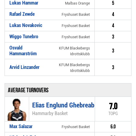
Lukas Hammar
5
Malbas Orange
Rafael Zewde
4
Fryshuset Basket
Lukas Novakovic
4
Fryshuset Basket
Wiggo Tunebro
3
Fryshuset Basket
Osvald
KFUM Blackebergs
3
Hammarström
Idrottsklubb
KFUM Blackebergs
Arvid Linzander
3
Idrottsklubb
Average turnovers
Elias Englund Ghebreab
7.0
Hammarby Basket
TOPG
Max Salazar
6.0
Fryshuset Basket