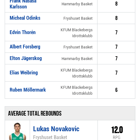
Frank Nasasa
8
Hammarby Basket
Karlsson
Micheal Odinks
8
Fryshuset Basket
KFUM Blackebergs
Edvin Thorén
7
Idrottsklubb
Albert Forsberg
7
Fryshuset Basket
Elton Jägerskog
7
Hammarby Basket
KFUM Blackebergs
Elias Weibring
7
Idrottsklubb
KFUM Blackebergs
Ruben Möllermark
6
Idrottsklubb
Average total rebounds
Lukas Novakovic
12.0
Fryshuset Basket
RPG