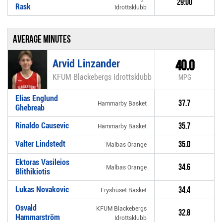
29:00
Rask
Idrottsklubb
Average minutes
Arvid Linzander
40.0
KFUM Blackebergs Idrottsklubb
MPG
Elias Englund
37.7
Hammarby Basket
Ghebreab
Rinaldo Causevic
35.7
Hammarby Basket
Valter Lindstedt
35.0
Malbas Orange
Ektoras Vasileios
34.6
Malbas Orange
Blithikiotis
Lukas Novakovic
34.4
Fryshuset Basket
Osvald
KFUM Blackebergs
32.8
Hammarström
Idrottsklubb