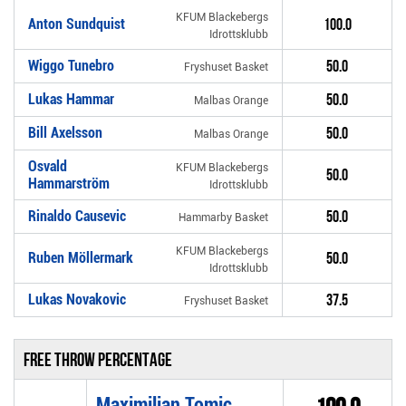
KFUM Blackebergs
Anton Sundquist
100.0
Idrottsklubb
Wiggo Tunebro
50.0
Fryshuset Basket
Lukas Hammar
50.0
Malbas Orange
Bill Axelsson
50.0
Malbas Orange
Osvald
KFUM Blackebergs
50.0
Hammarström
Idrottsklubb
Rinaldo Causevic
50.0
Hammarby Basket
KFUM Blackebergs
Ruben Möllermark
50.0
Idrottsklubb
Lukas Novakovic
37.5
Fryshuset Basket
Free throw percentage
Maximilian Tomic