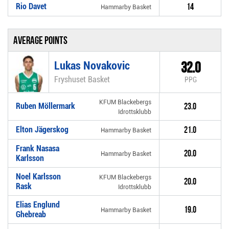
Rio Davet
14
Hammarby Basket
Average points
Lukas Novakovic
32.0
Fryshuset Basket
PPG
KFUM Blackebergs
Ruben Möllermark
23.0
Idrottsklubb
Elton Jägerskog
21.0
Hammarby Basket
Frank Nasasa
20.0
Hammarby Basket
Karlsson
Noel Karlsson
KFUM Blackebergs
20.0
Rask
Idrottsklubb
Elias Englund
19.0
Hammarby Basket
Ghebreab