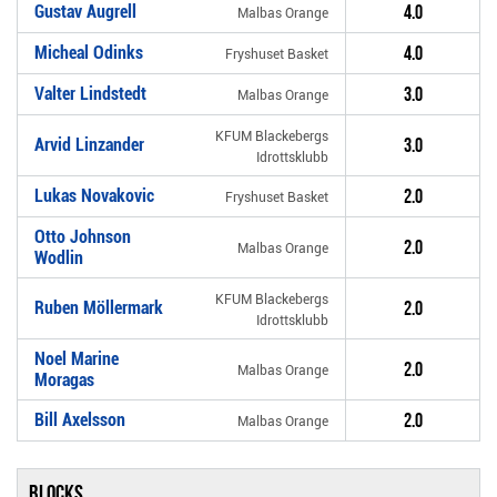
Gustav Augrell
4.0
Malbas Orange
Micheal Odinks
4.0
Fryshuset Basket
Valter Lindstedt
3.0
Malbas Orange
KFUM Blackebergs
Arvid Linzander
3.0
Idrottsklubb
Lukas Novakovic
2.0
Fryshuset Basket
Otto Johnson
2.0
Malbas Orange
Wodlin
KFUM Blackebergs
Ruben Möllermark
2.0
Idrottsklubb
Noel Marine
2.0
Malbas Orange
Moragas
Bill Axelsson
2.0
Malbas Orange
Blocks