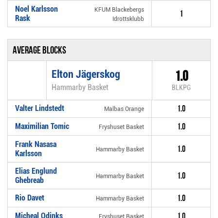
Noel Karlsson
KFUM Blackebergs
1
Rask
Idrottsklubb
Average blocks
Elton Jägerskog
1.0
Hammarby Basket
BLKPG
Valter Lindstedt
1.0
Malbas Orange
Maximilian Tomic
1.0
Fryshuset Basket
Frank Nasasa
1.0
Hammarby Basket
Karlsson
Elias Englund
1.0
Hammarby Basket
Ghebreab
Rio Davet
1.0
Hammarby Basket
Micheal Odinks
1.0
Fryshuset Basket