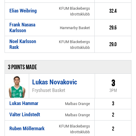
KFUM Blackebergs
Elias Weibring
32.4
Idrottsklubb
Frank Nasasa
29.6
Hammarby Basket
Karlsson
Noel Karlsson
KFUM Blackebergs
29.0
Rask
Idrottsklubb
3 Points made
Lukas Novakovic
3
Fryshuset Basket
3PM
Lukas Hammar
3
Malbas Orange
Valter Lindstedt
2
Malbas Orange
KFUM Blackebergs
Ruben Möllermark
2
Idrottsklubb