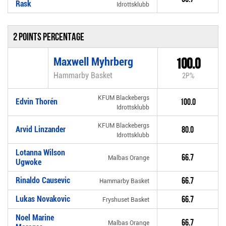
Rask
Idrottsklubb
2 Points percentage
Maxwell Myhrberg
100.0
Hammarby Basket
2P%
KFUM Blackebergs
Edvin Thorén
100.0
Idrottsklubb
KFUM Blackebergs
Arvid Linzander
80.0
Idrottsklubb
Lotanna Wilson
66.7
Malbas Orange
Ugwoke
Rinaldo Causevic
66.7
Hammarby Basket
Lukas Novakovic
66.7
Fryshuset Basket
Noel Marine
66.7
Malbas Orange