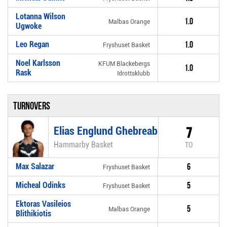
Lotanna Wilson
1.0
Malbas Orange
Ugwoke
Leo Regan
1.0
Fryshuset Basket
Noel Karlsson
KFUM Blackebergs
1.0
Rask
Idrottsklubb
Turnovers
Elias Englund Ghebreab
7
Hammarby Basket
TO
Max Salazar
6
Fryshuset Basket
Micheal Odinks
5
Fryshuset Basket
Ektoras Vasileios
5
Malbas Orange
Blithikiotis