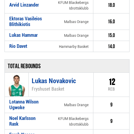
KFUM Blackebergs
Arvid Linzander
18.0
Idrottsklubb
Ektoras Vasileios
16.0
Malbas Orange
Blithikiotis
Lukas Hammar
15.0
Malbas Orange
Rio Davet
14.0
Hammarby Basket
Total rebounds
Lukas Novakovic
12
Fryshuset Basket
REB
Lotanna Wilson
9
Malbas Orange
Ugwoke
Noel Karlsson
KFUM Blackebergs
9
Rask
Idrottsklubb