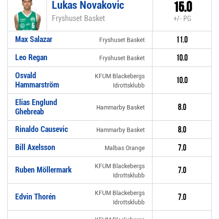
Lukas Novakovic
15.0
Fryshuset Basket
+/- PG
Max Salazar
11.0
Fryshuset Basket
Leo Regan
10.0
Fryshuset Basket
Osvald
KFUM Blackebergs
10.0
Hammarström
Idrottsklubb
Elias Englund
8.0
Hammarby Basket
Ghebreab
Rinaldo Causevic
8.0
Hammarby Basket
Bill Axelsson
7.0
Malbas Orange
KFUM Blackebergs
Ruben Möllermark
7.0
Idrottsklubb
KFUM Blackebergs
Edvin Thorén
7.0
Idrottsklubb