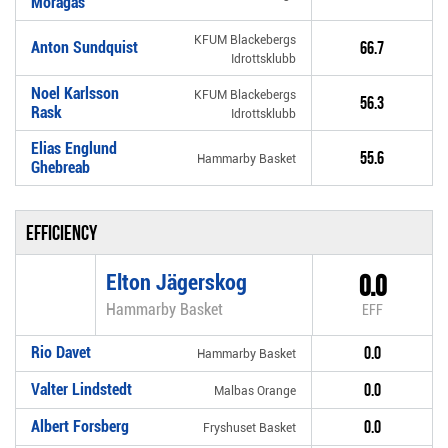
Moragas
KFUM Blackebergs
Anton Sundquist
66.7
Idrottsklubb
Noel Karlsson
KFUM Blackebergs
56.3
Rask
Idrottsklubb
Elias Englund
55.6
Hammarby Basket
Ghebreab
Efficiency
Elton Jägerskog
0.0
Hammarby Basket
EFF
Rio Davet
0.0
Hammarby Basket
Valter Lindstedt
0.0
Malbas Orange
Albert Forsberg
0.0
Fryshuset Basket