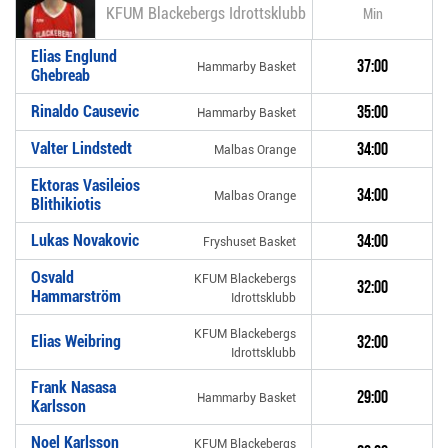
KFUM Blackebergs Idrottsklubb
Min
Elias Englund
37:00
Hammarby Basket
Ghebreab
Rinaldo Causevic
35:00
Hammarby Basket
Valter Lindstedt
34:00
Malbas Orange
Ektoras Vasileios
34:00
Malbas Orange
Blithikiotis
Lukas Novakovic
34:00
Fryshuset Basket
Osvald
KFUM Blackebergs
32:00
Hammarström
Idrottsklubb
KFUM Blackebergs
Elias Weibring
32:00
Idrottsklubb
Frank Nasasa
29:00
Hammarby Basket
Karlsson
Noel Karlsson
KFUM Blackebergs