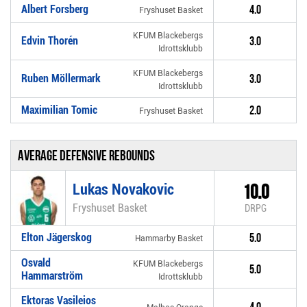
Albert Forsberg
4.0
Fryshuset Basket
KFUM Blackebergs
Edvin Thorén
3.0
Idrottsklubb
KFUM Blackebergs
Ruben Möllermark
3.0
Idrottsklubb
Maximilian Tomic
2.0
Fryshuset Basket
Average defensive rebounds
Lukas Novakovic
10.0
Fryshuset Basket
DRPG
Elton Jägerskog
5.0
Hammarby Basket
Osvald
KFUM Blackebergs
5.0
Hammarström
Idrottsklubb
Ektoras Vasileios
4.0