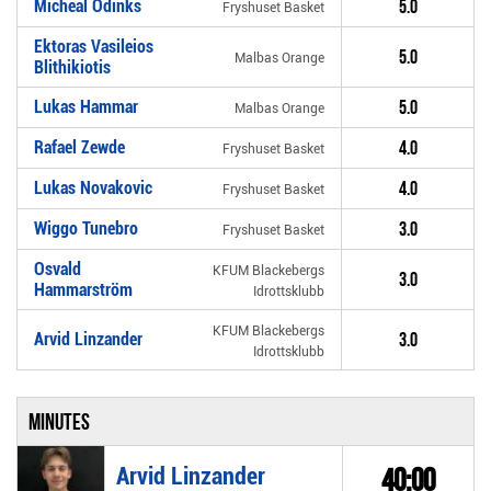
Micheal Odinks
5.0
Fryshuset Basket
Ektoras Vasileios
5.0
Malbas Orange
Blithikiotis
Lukas Hammar
5.0
Malbas Orange
Rafael Zewde
4.0
Fryshuset Basket
Lukas Novakovic
4.0
Fryshuset Basket
Wiggo Tunebro
3.0
Fryshuset Basket
Osvald
KFUM Blackebergs
3.0
Hammarström
Idrottsklubb
KFUM Blackebergs
Arvid Linzander
3.0
Idrottsklubb
Minutes
Arvid Linzander
40:00