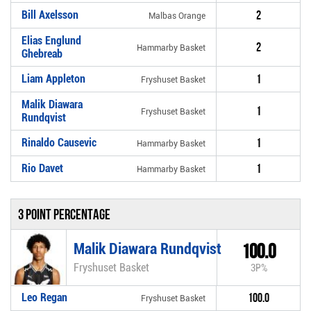
Bill Axelsson
2
Malbas Orange
Elias Englund
2
Hammarby Basket
Ghebreab
Liam Appleton
1
Fryshuset Basket
Malik Diawara
1
Fryshuset Basket
Rundqvist
Rinaldo Causevic
1
Hammarby Basket
Rio Davet
1
Hammarby Basket
3 Point percentage
Malik Diawara Rundqvist
100.0
Fryshuset Basket
3P%
Leo Regan
100.0
Fryshuset Basket