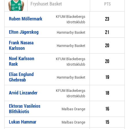
Fryshuset Basket
PTS
KFUM Blackebergs
Ruben Möllermark
23
Idrottsklubb
Elton Jägerskog
21
Hammarby Basket
Frank Nasasa
20
Hammarby Basket
Karlsson
Noel Karlsson
KFUM Blackebergs
20
Rask
Idrottsklubb
Elias Englund
19
Hammarby Basket
Ghebreab
KFUM Blackebergs
Arvid Linzander
18
Idrottsklubb
Ektoras Vasileios
16
Malbas Orange
Blithikiotis
Lukas Hammar
15
Malbas Orange