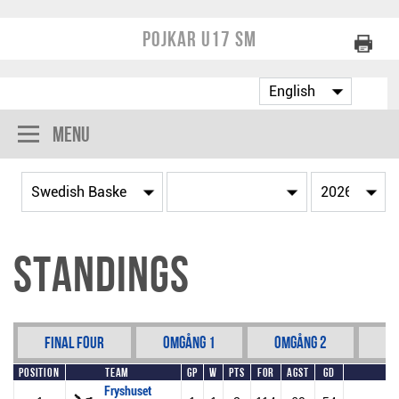
Pojkar U17 SM
Menu
Standings
Final Four
Omgång 1
Omgång 2
Om
Position
Team
GP
W
Pts
For
Agst
GD
Fryshuset