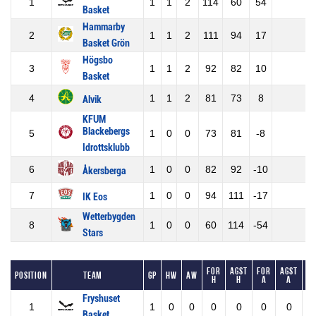
1
1
1
2
114
60
54
Basket
Hammarby
2
1
1
2
111
94
17
Basket Grön
Högsbo
3
1
1
2
92
82
10
Basket
4
1
1
2
81
73
8
Alvik
KFUM
Blackebergs
5
1
0
0
73
81
-8
Idrottsklubb
6
1
0
0
82
92
-10
Åkersberga
7
1
0
0
94
111
-17
IK Eos
Wetterbygden
8
1
0
0
60
114
-54
Stars
For
Agst
For
Agst
Position
Team
GP
HW
AW
LS
H
H
A
A
Fryshuset
1
1
0
0
0
0
0
0
0
Basket