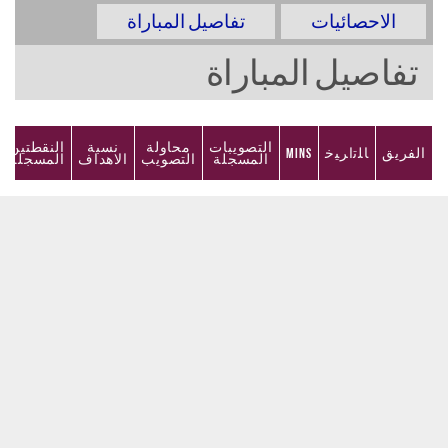
الاحصائيات
تفاصيل المباراة
تفاصيل المباراة
التصويبات
محاولة
نسبة
النقطتين
الفريق
ﺎﻠﺗﺍﺮﻴﺧ
Mins
المسجلة
التصويب
الاهداف
المسجلة